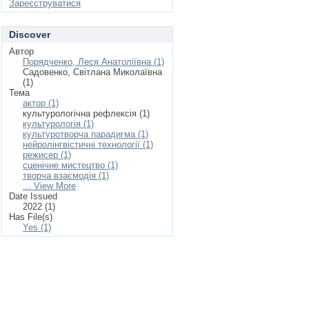
Зареєструватися
Discover
Автор
Порядченко, Леся Анатоліївна (1)
Садовенко, Світлана Миколаївна
(1)
Тема
актор (1)
культурологічна рефлексія (1)
культурологія (1)
культуротворча парадигма (1)
нейролінгвістичні технології (1)
режисер (1)
сценічне мистецтво (1)
творча взаємодія (1)
... View More
Date Issued
2022 (1)
Has File(s)
Yes (1)