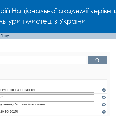
рій Національної академії керівни
льтури і мистецтв України
Пошук