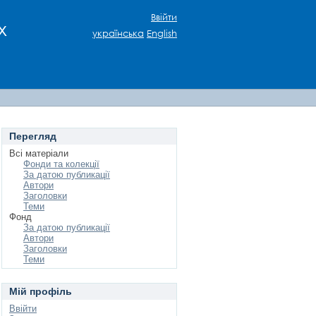
Ввійти
х
українська
English
Перегляд
Всі матеріали
Фонди та колекції
За датою публикації
Автори
Заголовки
Теми
Фонд
За датою публикації
Автори
Заголовки
Теми
Мій профіль
Ввійти