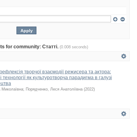
ults for community: Статті.
(0.008 seconds)
рефлексія творчої взаємодії режисера та актора:
і технології як культуротворча парадигма в галузі
ецтва
а Миколаївна
;
Порядченко, Леся Анатоліївна
(
2022
)