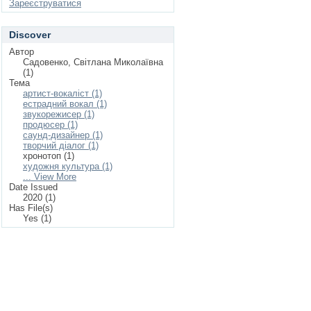
Зареєструватися
Discover
Автор
Садовенко, Світлана Миколаївна
(1)
Тема
артист-вокаліст (1)
естрадний вокал (1)
звукорежисер (1)
продюсер (1)
саунд-дизайнер (1)
творчий діалог (1)
хронотоп (1)
художня культура (1)
... View More
Date Issued
2020 (1)
Has File(s)
Yes (1)