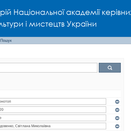
рій Національної академії керівни
льтури і мистецтв України
Пошук