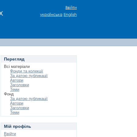
Ввійти
х
українська
English
Перегляд
Всі матеріали
Фонди та колекції
За датою публикації
Автори
Заголовки
Теми
Фонд
За датою публикації
Автори
Заголовки
Теми
Мій профіль
Ввійти