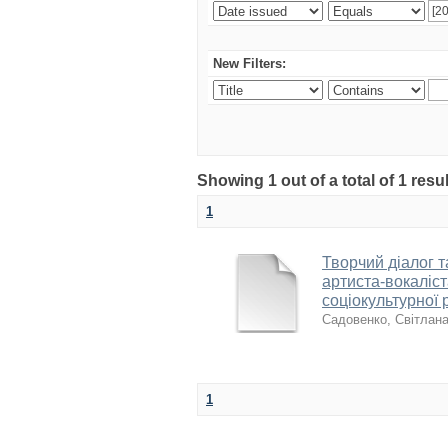
New Filters:
Showing 1 out of a total of 1 res
1
Творчий діалог т
артиста-вокаліс
соціокультурної 
Садовенко, Світлан
1