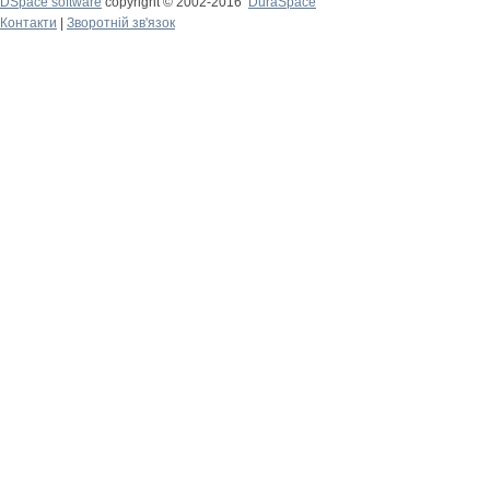
DSpace software
copyright © 2002-2016
DuraSpace
Контакти
|
Зворотній зв'язок