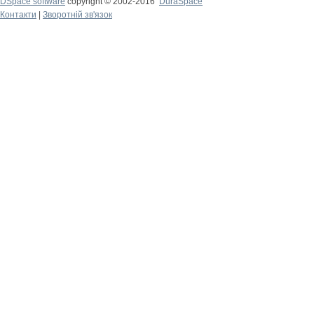
DSpace software
copyright © 2002-2016
DuraSpace
Контакти
|
Зворотній зв'язок