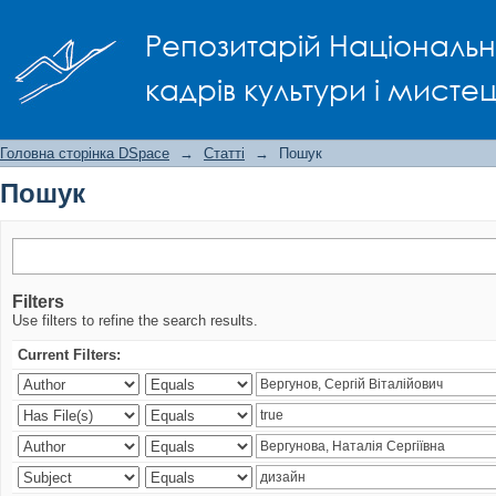
Пошук
Репозитарій Національно
кадрів культури і мисте
Головна сторінка DSpace
→
Статті
→
Пошук
Пошук
Filters
Use filters to refine the search results.
Current Filters: