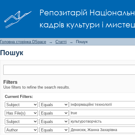
Пошук
Репозитарій Національно
кадрів культури і мисте
Головна сторінка DSpace
→
Статті
→
Пошук
Пошук
Filters
Use filters to refine the search results.
Current Filters: