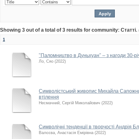
Showing 3 out of a total of 3 results for community: Статті.
1
"Паломництво в Дуньхуан" – з нагоди 30-рі
Ло, Сяо
(
2022
)
Символістський живопис Михайла Сапожник
втілення
Несмачний, Сергій Миколайович
(
2022
)
Символічні тенденції в творчості Андрія Б
Валєєва, Анастасія Емірівна
(
2022
)