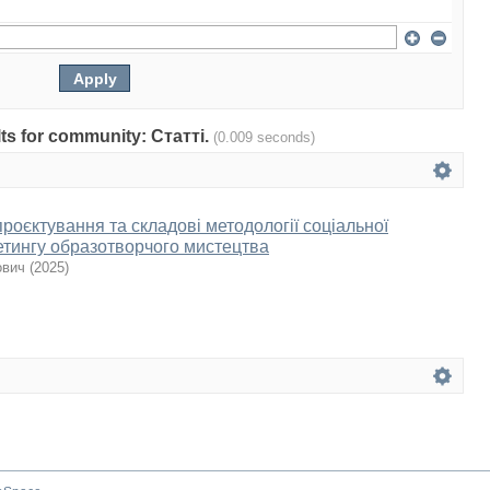
ults for community: Статті.
(0.009 seconds)
роєктування та складові методології соціальної
кетингу образотворчого мистецтва
ович
(
2025
)