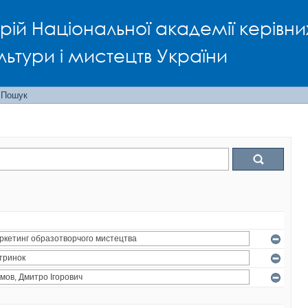
рій Національної академії керівни
льтури і мистецтв України
Пошук