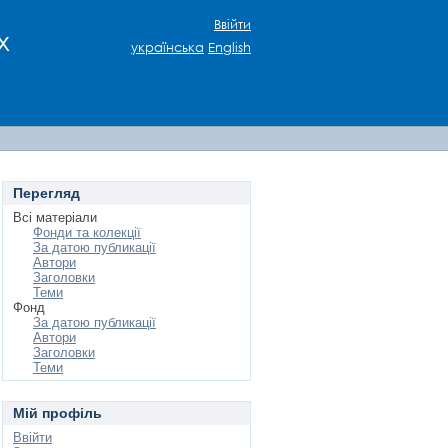
Ввійти
х
українська
English
Перегляд
Всі матеріали
Фонди та колекції
За датою публикації
Автори
Заголовки
Теми
Фонд
За датою публикації
Автори
Заголовки
Теми
Мій профіль
Ввійти