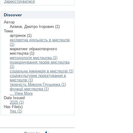
Зареєструватися
Discover
Автор
Акімов, Дмитро Ігорович (1)
Тема
артринок (1)
експертна діяльність в мистецтві
(1)
маркетинг образотворчого
мистецтва (1)
методологія мистецтва (1)
позиціонування творів мистецтва
(1)
соціальна інженерія в мистецтві (1)
соціокультурне проєктування в
мистецтві (1)
творчість Миколи Глущенка (1)
функції мистецтва (1)
... View More
Date Issued
2025 (1)
Has File(s)
Yes (1)