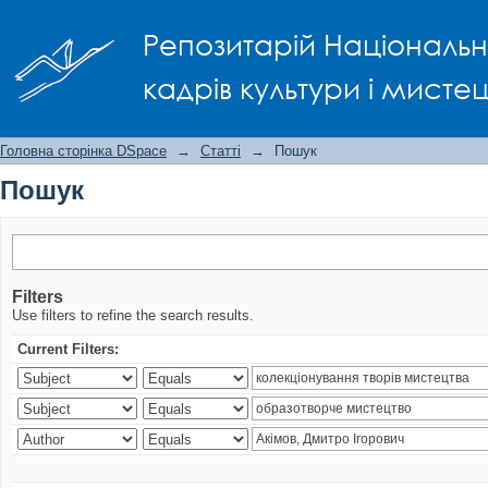
Пошук
Репозитарій Національно
кадрів культури і мисте
Головна сторінка DSpace
→
Статті
→
Пошук
Пошук
Filters
Use filters to refine the search results.
Current Filters: