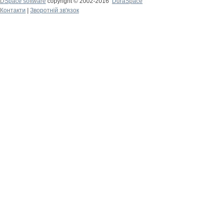
DSpace software
copyright © 2002-2016
DuraSpace
Контакти
|
Зворотній зв'язок