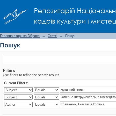
Пошук
Репозитарій Національно
кадрів культури і мисте
Головна сторінка DSpace
→
Статті
→
Пошук
Пошук
Filters
Use filters to refine the search results.
Current Filters: