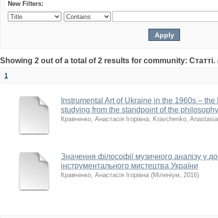
New Filters:
Showing 2 out of a total of 2 results for community: Статті.
1
Instrumental Art of Ukraine in the 1960s – the 
studying from the standpoint of the philosophy
Кравченко, Анастасія Ігорівна
;
Kravchenko, Anastasia
Значення філософії музичного аналізу у д
інструментального мистецтва України
Кравченко, Анастасія Ігорівна
(
Міленіум
,
2016
)