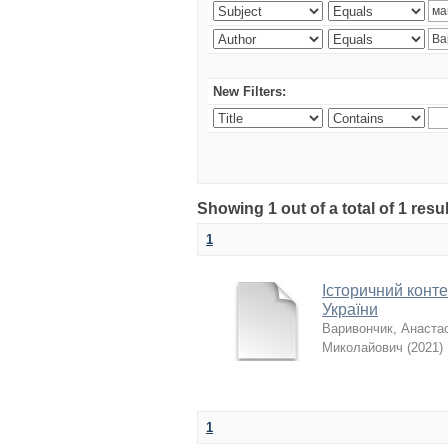
New Filters:
Showing 1 out of a total of 1 res
1
Історичний конте
України
Варивончик, Анастас
Миколайович
(
2021
)
1