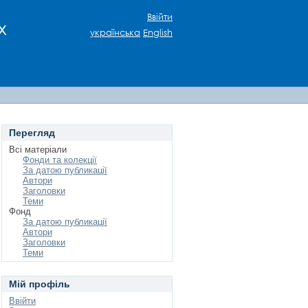
Ввійти
х
українська
English
Перегляд
Всі матеріали
Фонди та колекції
За датою публикації
Автори
Заголовки
Теми
Фонд
За датою публикації
Автори
Заголовки
Теми
Мій профіль
Ввійти