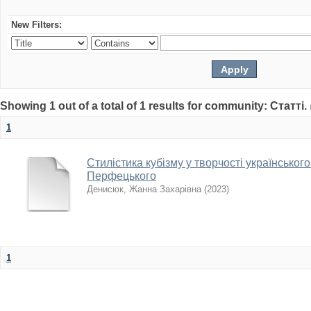
New Filters:
Showing 1 out of a total of 1 results for community: Статті.
1
Стилістика кубізму у творчості українськог
Перфецького
Денисюк, Жанна Захарівна
(
2023
)
1