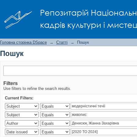
Пошук
Репозитарій Національно
кадрів культури і мисте
Головна сторінка DSpace
→
Статті
→
Пошук
Пошук
Filters
Use filters to refine the search results.
Current Filters: