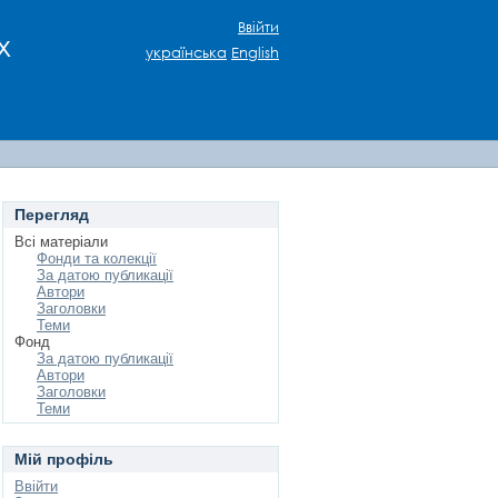
Ввійти
х
українська
English
Перегляд
Всі матеріали
Фонди та колекції
За датою публикації
Автори
Заголовки
Теми
Фонд
За датою публикації
Автори
Заголовки
Теми
Мій профіль
Ввійти