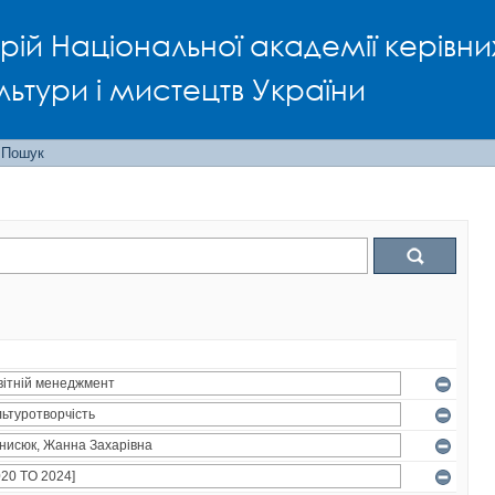
рій Національної академії керівни
льтури і мистецтв України
Пошук