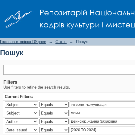
Пошук
Репозитарій Національно
кадрів культури і мисте
Головна сторінка DSpace
→
Статті
→
Пошук
Пошук
Filters
Use filters to refine the search results.
Current Filters: