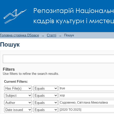
Пошук
Репозитарій Національно
кадрів культури і мисте
Головна сторінка DSpace
→
Статті
→
Пошук
Пошук
Filters
Use filters to refine the search results.
Current Filters: