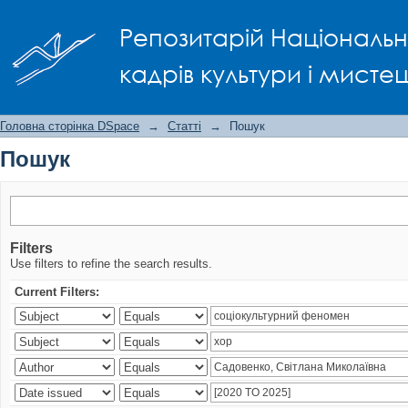
Пошук
Репозитарій Національно
кадрів культури і мисте
Головна сторінка DSpace
→
Статті
→
Пошук
Пошук
Filters
Use filters to refine the search results.
Current Filters: