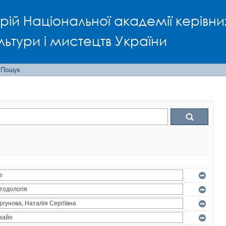
рій Національної академії керівни
льтури і мистецтв України
Пошук