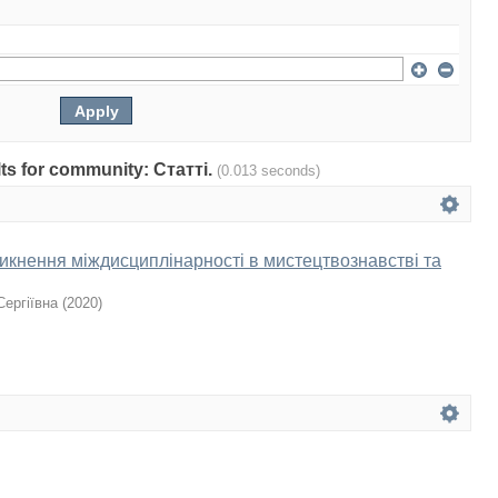
ults for community: Статті.
(0.013 seconds)
кнення міждисциплінарності в мистецтвознавстві та
Сергіївна
(
2020
)