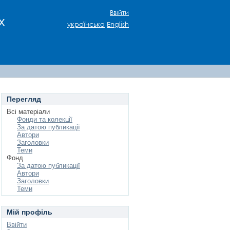
Ввійти
х
українська
English
Перегляд
Всі матеріали
Фонди та колекції
За датою публикації
Автори
Заголовки
Теми
Фонд
За датою публикації
Автори
Заголовки
Теми
Мій профіль
Ввійти