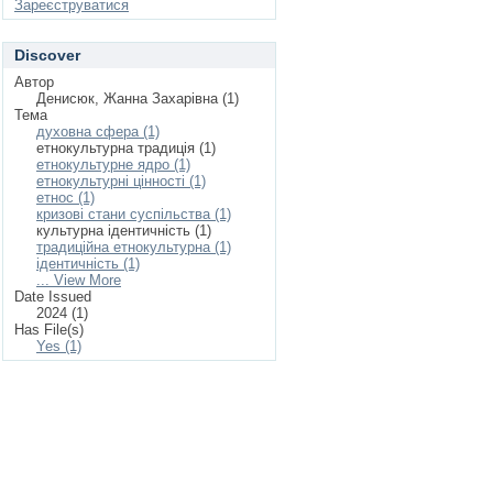
Зареєструватися
Discover
Автор
Денисюк, Жанна Захарівна (1)
Тема
духовна сфера (1)
етнокультурна традиція (1)
етнокультурне ядро (1)
етнокультурні цінності (1)
етнос (1)
кризові стани суспільства (1)
культурна ідентичність (1)
традиційна етнокультурна (1)
ідентичність (1)
... View More
Date Issued
2024 (1)
Has File(s)
Yes (1)