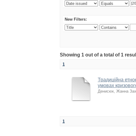
New Filters:
Showing 1 out of a total of 1 res
1
Традиційна етнок
умовах кризовог
Денисюк, Жанна Зах
1