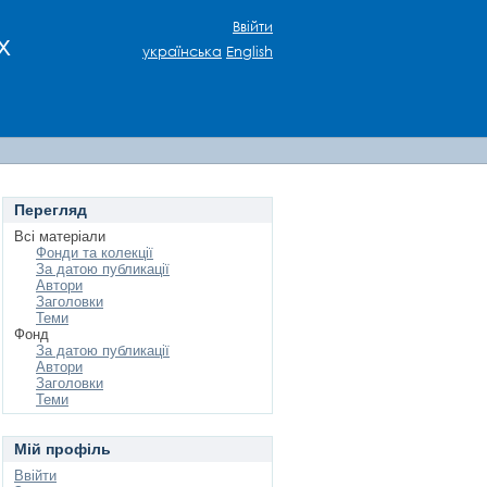
Ввійти
х
українська
English
Перегляд
Всі матеріали
Фонди та колекції
За датою публикації
Автори
Заголовки
Теми
Фонд
За датою публикації
Автори
Заголовки
Теми
Мій профіль
Ввійти