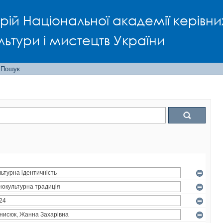
рій Національної академії керівни
льтури і мистецтв України
Пошук