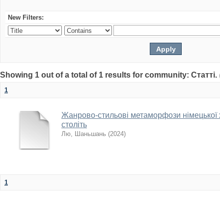
New Filters:
Showing 1 out of a total of 1 results for community: Статті.
1
Жанрово-стильові метаморфози німецької х
cтоліть
Лю, Шаньшань
(
2024
)
1