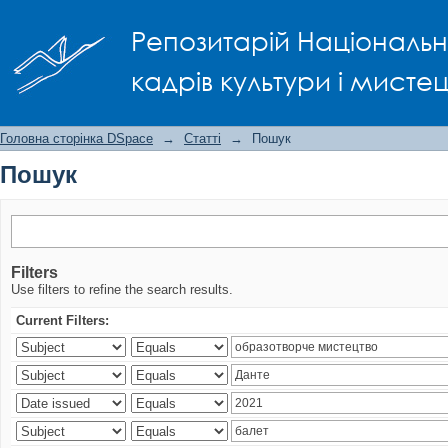
Пошук
Репозитарій Національно
кадрів культури і мисте
Головна сторінка DSpace
→
Статті
→
Пошук
Пошук
Filters
Use filters to refine the search results.
Current Filters: