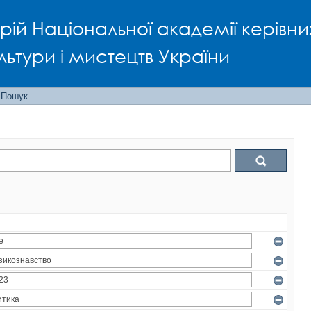
рій Національної академії керівни
льтури і мистецтв України
Пошук