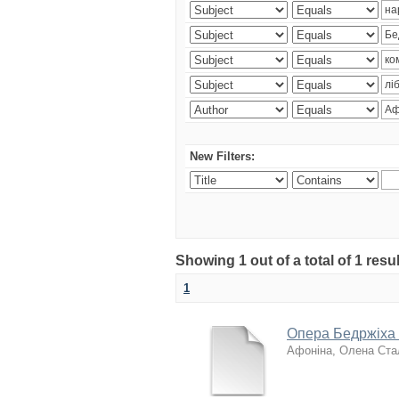
New Filters:
Showing 1 out of a total of 1 res
1
Опера Бедржіха 
Афоніна, Олена Ста