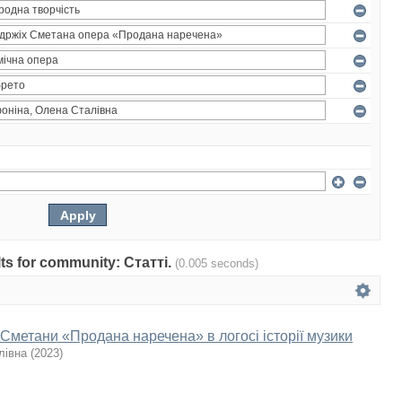
ults for community: Статті.
(0.005 seconds)
Сметани «Продана наречена» в логосі історії музики
лівна
(
2023
)