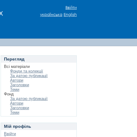
Ввійти
х
українська
English
Перегляд
Всі матеріали
Фонди та колекції
За датою публикації
Автори
Заголовки
Теми
Фонд
За датою публикації
Автори
Заголовки
Теми
Мій профіль
Ввійти