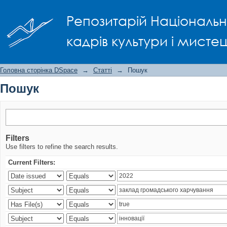
Пошук
Репозитарій Національно
кадрів культури і мисте
Головна сторінка DSpace
→
Статті
→
Пошук
Пошук
Filters
Use filters to refine the search results.
Current Filters: