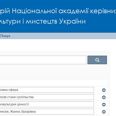
рій Національної академії керівни
льтури і мистецтв України
Пошук