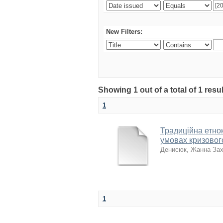
New Filters:
Showing 1 out of a total of 1 res
1
Традиційна етнок
умовах кризовог
Денисюк, Жанна Зах
1