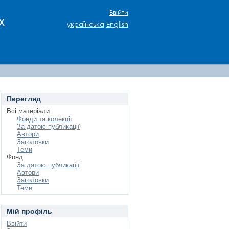
Ввійти
х
українська
English
Перегляд
Всі матеріали
Фонди та колекції
За датою публикації
Автори
Заголовки
Теми
Фонд
За датою публикації
Автори
Заголовки
Теми
Мій профіль
Ввійти