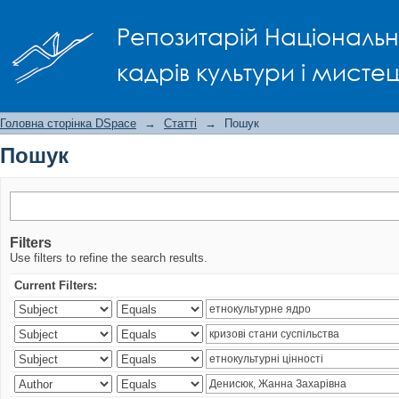
Пошук
Репозитарій Національно
кадрів культури і мисте
Головна сторінка DSpace
→
Статті
→
Пошук
Пошук
Filters
Use filters to refine the search results.
Current Filters: