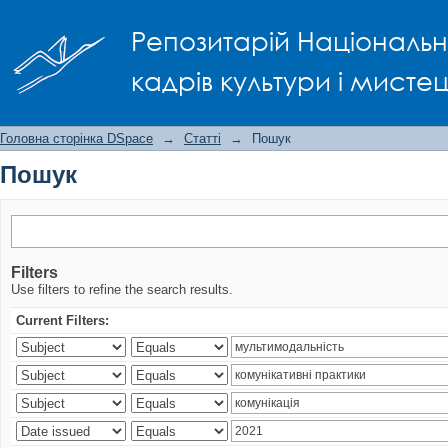
Пошук
Репозитарій Національно
кадрів культури і мисте
Головна сторінка DSpace
→
Статті
→
Пошук
Пошук
Filters
Use filters to refine the search results.
Current Filters: