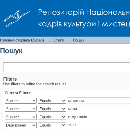
Пошук
Репозитарій Національно
кадрів культури і мисте
Головна сторінка DSpace
→
Статті
→
Пошук
Пошук
Filters
Use filters to refine the search results.
Current Filters: