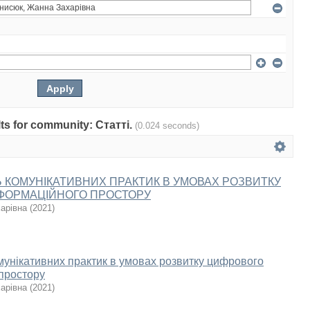
ults for community: Статті.
(0.024 seconds)
 КОМУНІКАТИВНИХ ПРАКТИК В УМОВАХ РОЗВИТКУ
ФОРМАЦІЙНОГО ПРОСТОРУ
арівна
(
2021
)
мунікативних практик в умовах розвитку цифрового
простору
арівна
(
2021
)