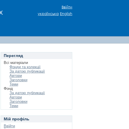
Ввійти
х
українська
English
Перегляд
Всі матеріали
Фонди та колекції
За датою публикації
Автори
Заголовки
Теми
Фонд
За датою публикації
Автори
Заголовки
Теми
Мій профіль
Ввійти