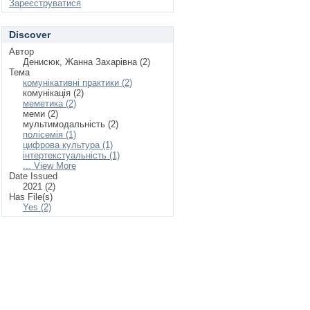
Зареєструватися
Discover
Автор
Денисюк, Жанна Захарівна (2)
Тема
комунікативні практики (2)
комунікація (2)
меметика (2)
меми (2)
мультимодальність (2)
полісемія (1)
цифрова культура (1)
інтертекстуальність (1)
... View More
Date Issued
2021 (2)
Has File(s)
Yes (2)