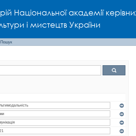
рій Національної академії керівни
льтури і мистецтв України
Пошук