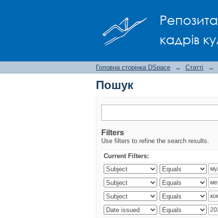
Пошук
Репозита
кадрів ку
Головна сторінка DSpace
→
Статті
→
Пошук
Filters
Use filters to refine the search results.
Current Filters: