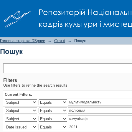
Пошук
Репозитарій Національно
кадрів культури і мисте
Головна сторінка DSpace
→
Статті
→
Пошук
Пошук
Filters
Use filters to refine the search results.
Current Filters: