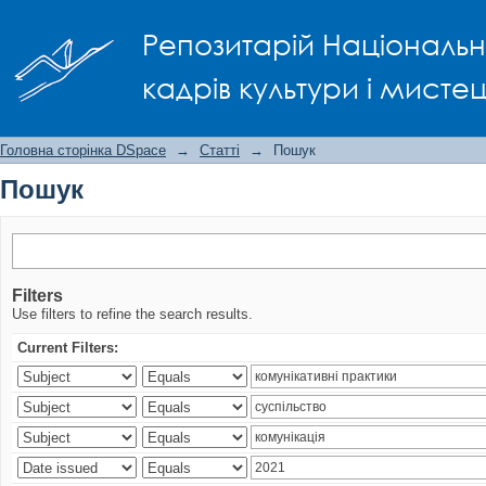
Пошук
Репозитарій Національно
кадрів культури і мисте
Головна сторінка DSpace
→
Статті
→
Пошук
Пошук
Filters
Use filters to refine the search results.
Current Filters: