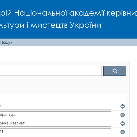
рій Національної академії керівни
льтури і мистецтв України
Пошук