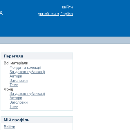
Ввійти
х
українська
English
Перегляд
Всі матеріали
Фонди та колекції
За датою публикації
Автори
Заголовки
Теми
Фонд
За датою публикації
Автори
Заголовки
Теми
Мій профіль
Ввійти