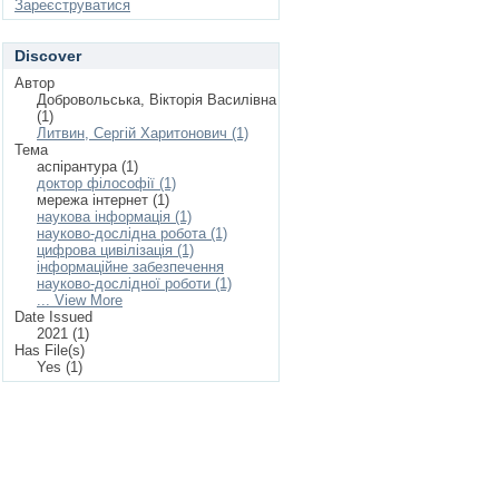
Зареєструватися
Discover
Автор
Добровольська, Вікторія Василівна
(1)
Литвин, Сергій Харитонович (1)
Тема
аспірантура (1)
доктор філософії (1)
мережа інтернет (1)
наукова інформація (1)
науково-дослідна робота (1)
цифрова цивілізація (1)
інформаційне забезпечення
науково-дослідної роботи (1)
... View More
Date Issued
2021 (1)
Has File(s)
Yes (1)