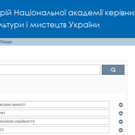
рій Національної академії керівни
льтури і мистецтв України
Пошук