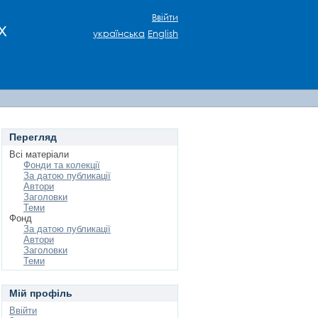
Ввійти
х
українська
English
Перегляд
Всі матеріали
Фонди та колекції
За датою публикації
Автори
Заголовки
Теми
Фонд
За датою публикації
Автори
Заголовки
Теми
Мій профіль
Ввійти