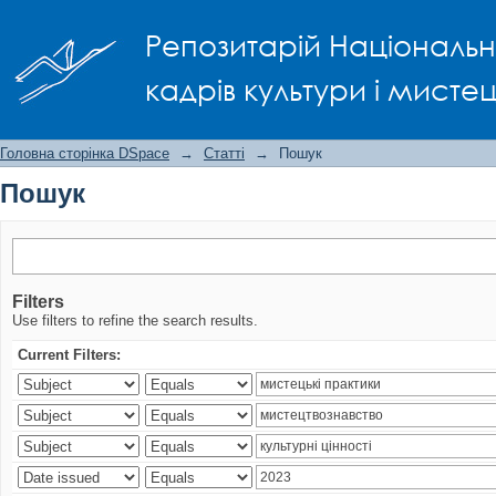
Пошук
Репозитарій Національно
кадрів культури і мисте
Головна сторінка DSpace
→
Статті
→
Пошук
Пошук
Filters
Use filters to refine the search results.
Current Filters: