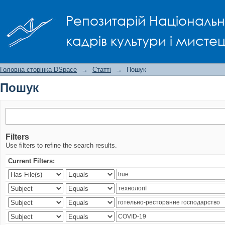
Пошук
Репозитарій Національно
кадрів культури і мисте
Головна сторінка DSpace
→
Статті
→
Пошук
Пошук
Filters
Use filters to refine the search results.
Current Filters: