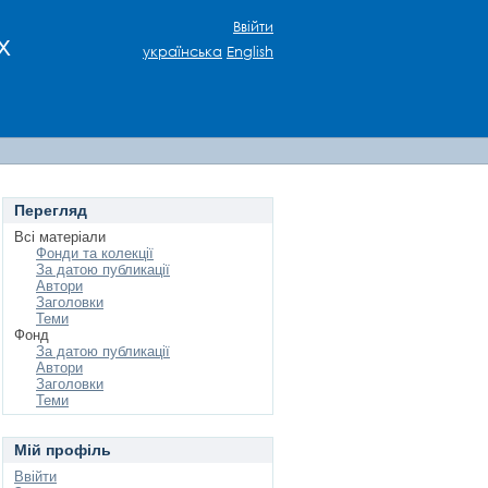
Ввійти
х
українська
English
Перегляд
Всі матеріали
Фонди та колекції
За датою публикації
Автори
Заголовки
Теми
Фонд
За датою публикації
Автори
Заголовки
Теми
Мій профіль
Ввійти