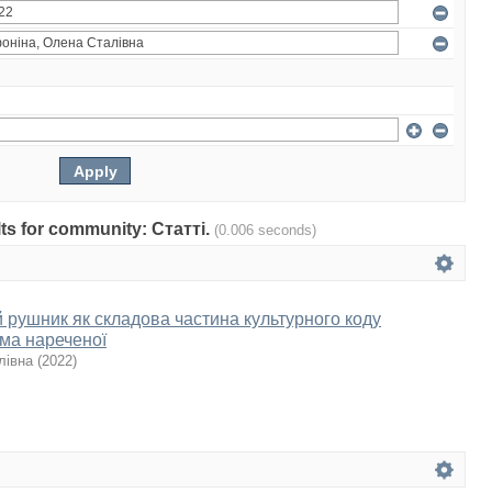
ults for community: Статті.
(0.006 seconds)
й рушник як складова частина культурного коду
ма нареченої
лівна
(
2022
)