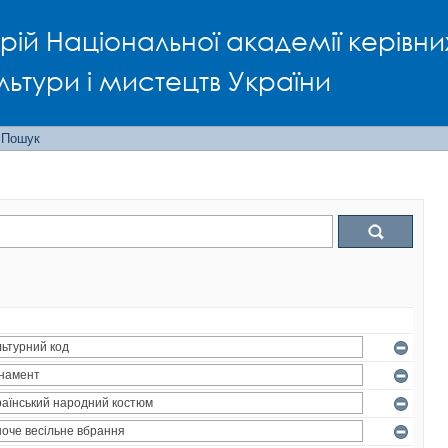
рій Національної академії керівни
льтури і мистецтв України
Пошук