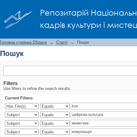
Пошук
Репозитарій Національно
кадрів культури і мисте
Головна сторінка DSpace
→
Статті
→
Пошук
Пошук
Filters
Use filters to refine the search results.
Current Filters: