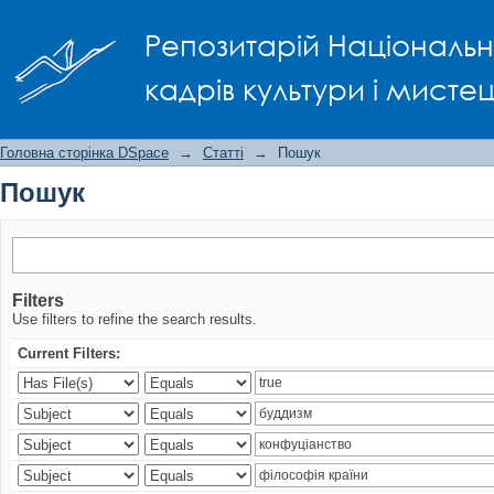
Пошук
Репозитарій Національно
кадрів культури і мисте
Головна сторінка DSpace
→
Статті
→
Пошук
Пошук
Filters
Use filters to refine the search results.
Current Filters: