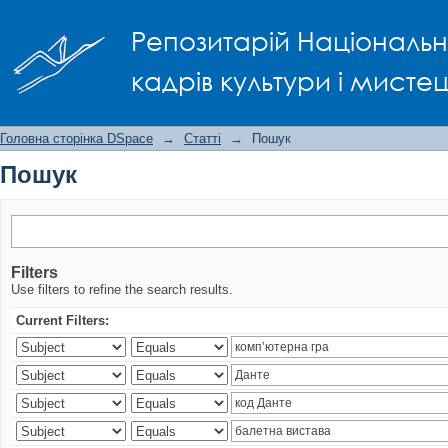
Пошук
Репозитарій Національно
кадрів культури і мисте
Головна сторінка DSpace
→
Статті
→
Пошук
Пошук
Filters
Use filters to refine the search results.
Current Filters: