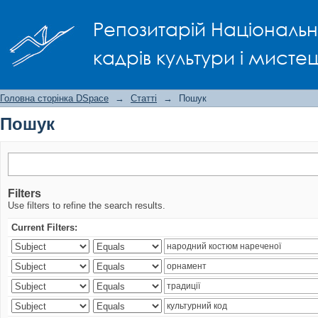
Пошук
Репозитарій Національно
кадрів культури і мисте
Головна сторінка DSpace
→
Статті
→
Пошук
Пошук
Filters
Use filters to refine the search results.
Current Filters: