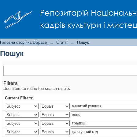
Пошук
Репозитарій Національно
кадрів культури і мисте
Головна сторінка DSpace
→
Статті
→
Пошук
Пошук
Filters
Use filters to refine the search results.
Current Filters: