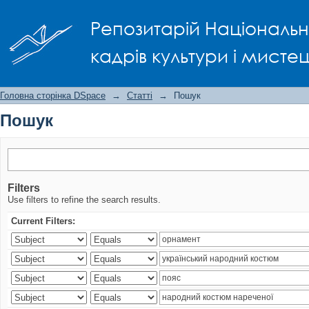
Пошук
Репозитарій Національно
кадрів культури і мисте
Головна сторінка DSpace
→
Статті
→
Пошук
Пошук
Filters
Use filters to refine the search results.
Current Filters: