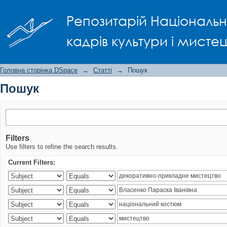
Пошук
Репозитарій Національно
кадрів культури і мисте
Головна сторінка DSpace
→
Статті
→
Пошук
Пошук
Filters
Use filters to refine the search results.
Current Filters: