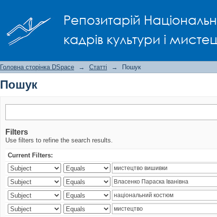
Пошук
Репозитарій Національно
кадрів культури і мисте
Головна сторінка DSpace
→
Статті
→
Пошук
Пошук
Filters
Use filters to refine the search results.
Current Filters: