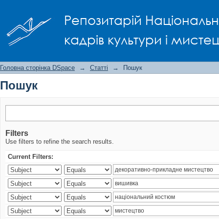
Пошук
Репозитарій Національно
кадрів культури і мисте
Головна сторінка DSpace
→
Статті
→
Пошук
Пошук
Filters
Use filters to refine the search results.
Current Filters: