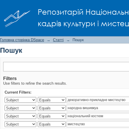
Пошук
Репозитарій Національно
кадрів культури і мисте
Головна сторінка DSpace
→
Статті
→
Пошук
Пошук
Filters
Use filters to refine the search results.
Current Filters: