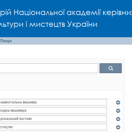
рій Національної академії керівни
льтури і мистецтв України
Пошук