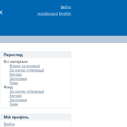
Ввійти
х
українська
English
Перегляд
Всі матеріали
Фонди та колекції
За датою публикації
Автори
Заголовки
Теми
Фонд
За датою публикації
Автори
Заголовки
Теми
Мій профіль
Ввійти