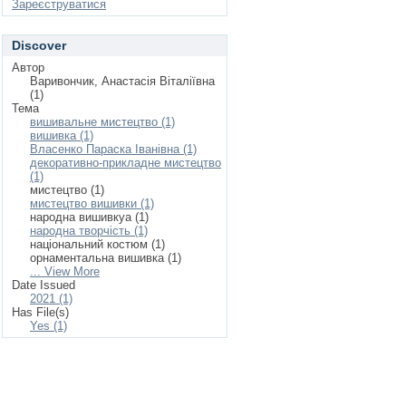
Зареєструватися
Discover
Автор
Варивончик, Анастасія Віталіївна
(1)
Тема
вишивальне мистецтво (1)
вишивка (1)
Власенко Параска Іванівна (1)
декоративно-прикладне мистецтво
(1)
мистецтво (1)
мистецтво вишивки (1)
народна вишивкуа (1)
народна творчість (1)
національний костюм (1)
орнаментальна вишивка (1)
... View More
Date Issued
2021 (1)
Has File(s)
Yes (1)