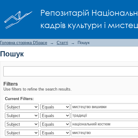
Пошук
Репозитарій Національно
кадрів культури і мисте
Головна сторінка DSpace
→
Статті
→
Пошук
Пошук
Filters
Use filters to refine the search results.
Current Filters: