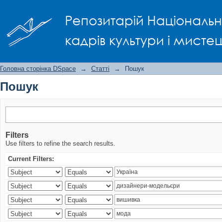
Пошук
Репозитарій Національно
кадрів культури і мисте
Головна сторінка DSpace
→
Статті
→
Пошук
Пошук
Filters
Use filters to refine the search results.
Current Filters: