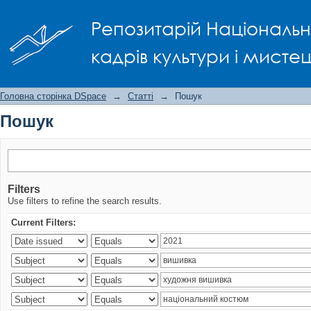
Пошук
Репозитарій Національно
кадрів культури і мисте
Головна сторінка DSpace
→
Статті
→
Пошук
Пошук
Filters
Use filters to refine the search results.
Current Filters: