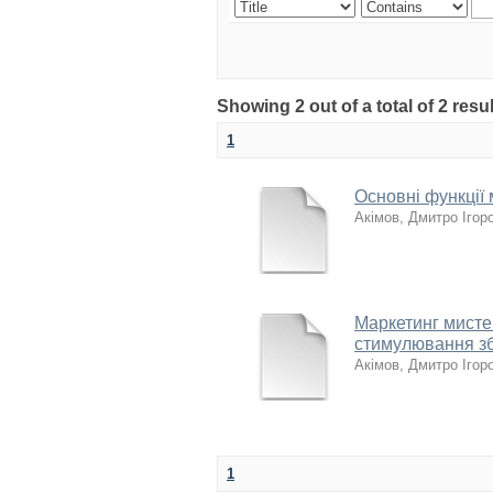
Showing 2 out of a total of 2 res
1
Основні функції 
Акімов, Дмитро Ігор
Маркетинг мистец
стимулювання зб
Акімов, Дмитро Ігор
1