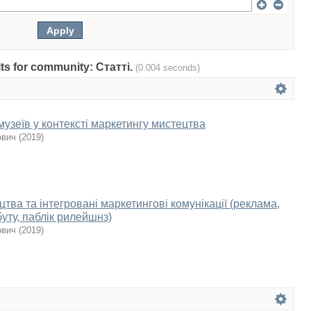
ults for community: Статті.
(0.004 seconds)
музеїв у контексті маркетингу мистецтва
ович
(
2019
)
тва та інтегровані маркетингові комунікації (реклама,
уту, паблік рилейшнз)
ович
(
2019
)