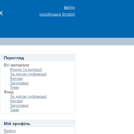
Ввійти
х
українська
English
Перегляд
Всі матеріали
Фонди та колекції
За датою публикації
Автори
Заголовки
Теми
Фонд
За датою публикації
Автори
Заголовки
Теми
Мій профіль
Ввійти