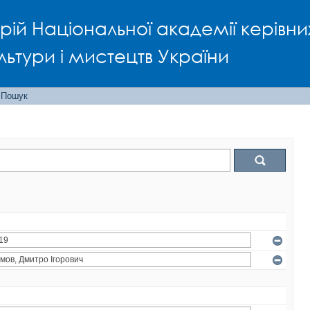
рій Національної академії керівни
льтури і мистецтв України
Пошук