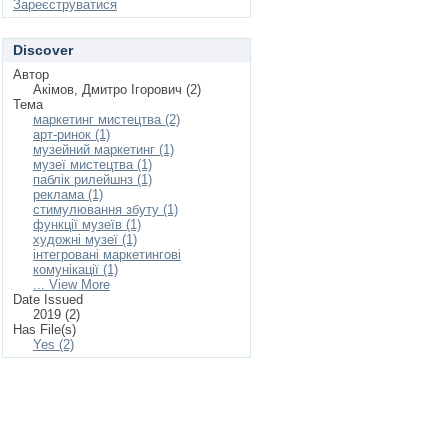
Зареєструватися
Discover
Автор
Акімов, Дмитро Ігорович (2)
Тема
маркетинг мистецтва (2)
арт-ринок (1)
музейний маркетинг (1)
музеї мистецтва (1)
паблік рилейшнз (1)
реклама (1)
стимулювання збуту (1)
функції музеїв (1)
художні музеї (1)
інтегровані маркетингові
комунікації (1)
... View More
Date Issued
2019 (2)
Has File(s)
Yes (2)