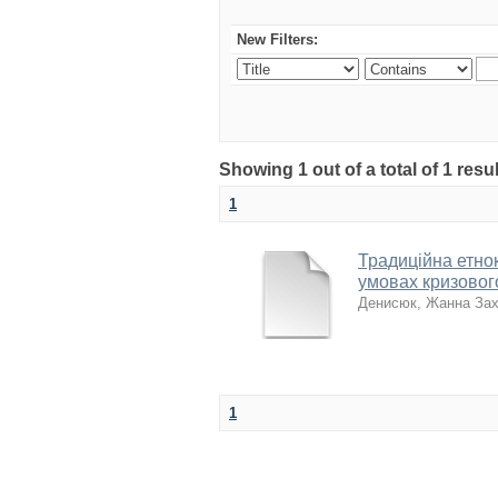
New Filters:
Showing 1 out of a total of 1 res
1
Традиційна етнок
умовах кризовог
Денисюк, Жанна Зах
1