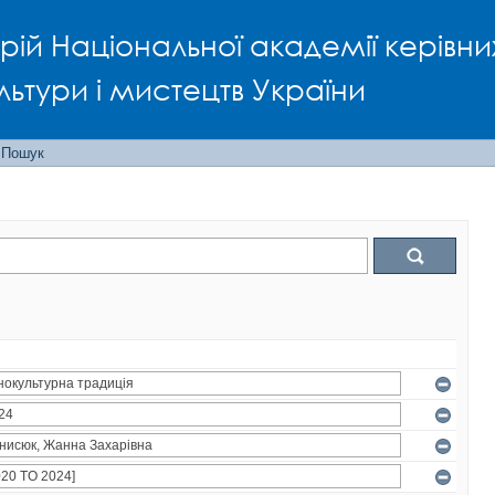
рій Національної академії керівни
льтури і мистецтв України
Пошук