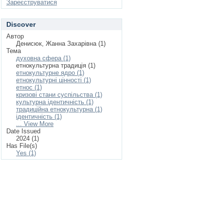
Зареєструватися
Discover
Автор
Денисюк, Жанна Захарівна (1)
Тема
духовна сфера (1)
етнокультурна традиція (1)
етнокультурне ядро (1)
етнокультурні цінності (1)
етнос (1)
кризові стани суспільства (1)
культурна ідентичність (1)
традиційна етнокультурна (1)
ідентичність (1)
... View More
Date Issued
2024 (1)
Has File(s)
Yes (1)