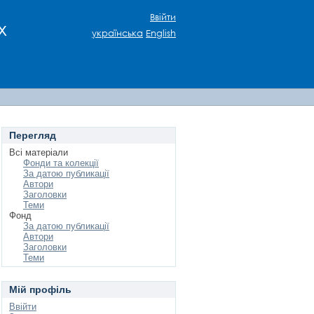
Ввійти
х
українська
English
Перегляд
Всі матеріали
Фонди та колекції
За датою публикації
Автори
Заголовки
Теми
Фонд
За датою публикації
Автори
Заголовки
Теми
Мій профіль
Ввійти